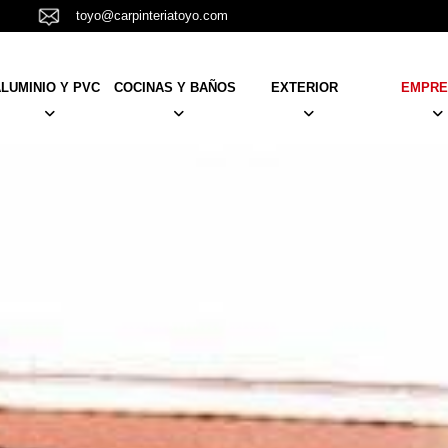
toyo@carpinteriatoyo.com
LUMINIO Y PVC
COCINAS Y BAÑOS
EXTERIOR
EMPRE
PUERTAS
MUEBLES
TARIMAS
NOSOTR
VENTANAS Y BALCONERAS
KRION
TOLDOS
EQUIPO
PERSIANAS
MAMPARAS
PÉRGOLAS
RESTAUR
NCELAS
BARANDILLAS Y CANCELAS
PLATOS DUCHA
AISLAMIENTO
REFORM
 Y
CORTINAS, ESTORES Y
REVESTIMIENTOS
TRABAJO
DORES
MOSQUITERAS
ACTUALI