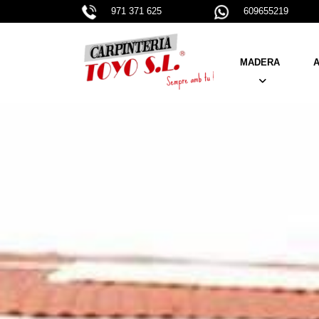
971 371 625
609655219
MADERA
A
PUERTAS
VENTANAS
PERSIANAS
BARANDILLAS Y CA
MUEBLES A MEDIDA
ARMARIOS - VESTI
ESCALERAS
PARKETS
VIGAS