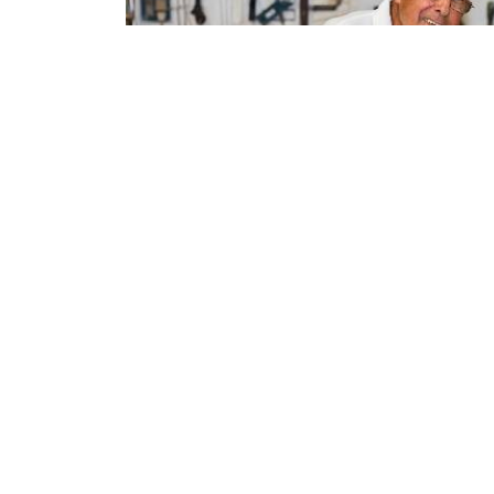
El traslado al polígono industrial
Ya bien entrados los años 70 y principios de los 80,
en Menorca. Fue este sector el que propició un viraj
Toyo, que creció al ritmo que lo hacía el turismo. El