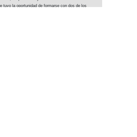
re tuvo la oportunidad de formarse con dos de los
la madera de Alaior, el Maestro Ferry y el Maestro
s en los trabajos que realizó en su modesto garaje
, ese primer taller se le quedó pequeño, y apenas
u andadura, Carpintería Toyo se trasladó a un garaje
 Fue el primer gran paso en el negocio, que pudo
s, fieles a la filosofía del trabajo artesanal manual
iente que les inculcó nuestro padre.