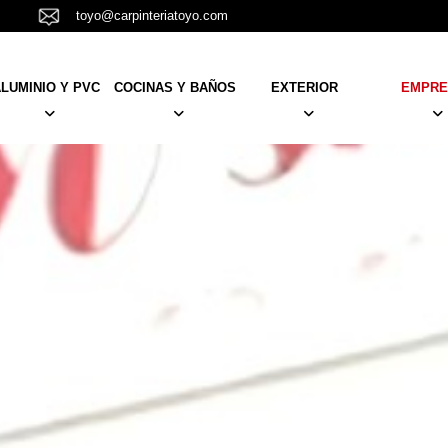
toyo@carpinteriatoyo.com
LUMINIO Y PVC
COCINAS Y BAÑOS
EXTERIOR
EMPRE
PUERTAS
MUEBLES
TARIMAS
NOSOTR
VENTANAS Y BALCONERAS
KRION
TOLDOS
EQUIPO
PERSIANAS
MAMPARAS
PÉRGOLAS
RESTAUR
NCELAS
BARANDILLAS Y CANCELAS
PLATOS DUCHA
AISLAMIENTO
REFORM
 Y
CORTINAS, ESTORES Y
REVESTIMIENTOS
TRABAJO
DORES
MOSQUITERAS
ACTUALI