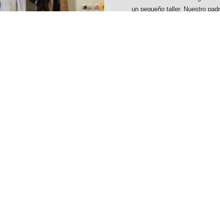
un pequeño taller. Nuestro pad
mejores maestros artesanos de 
Benet, y aplicó esas enseñanza
en el centro del pueblo. Pronto
tres años después de iniciar s
del barrio de Cala’n Busquets.
contar con sus primeros operario
y el trato exquisito hacia el cl
 el turismo irrumpió con fuerza
e en el destino de Carpintería
 modesto taller artesanal de