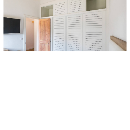
Muebles para la habitación y armarios
- vestidores
Desde la cama, pieza central de tu dormitorio, hasta las
elegantes mesitas de noche que complementan tu espacio de
descanso, cada mueble estará cuidadosamente elaborado.
Además, te ofrecemos armarios espaciosos para mantener tu