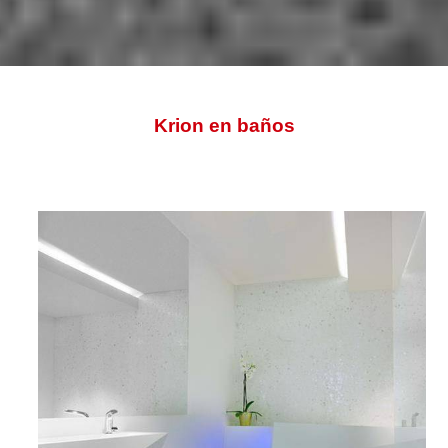
INICIO
>
EMPRESA
>
TRABAJOS
> KRION EN BAÑOS
Krion en baños