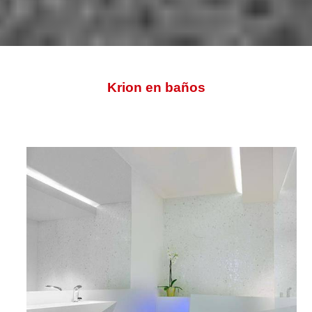
INICIO
>
EMPRESA
>
TRABAJOS
> KRION EN BAÑOS
Krion en baños