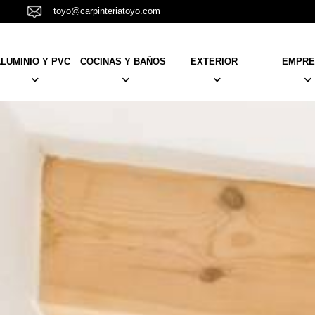
toyo@carpinteriatoyo.com
LUMINIO Y PVC
COCINAS Y BAÑOS
EXTERIOR
EMPRE
PUERTAS
MUEBLES
TARIMAS
NOSOTR
VENTANAS Y BALCONERAS
KRION
TOLDOS
EQUIPO
PERSIANAS
MAMPARAS
PÉRGOLAS
RESTAUR
NCELAS
BARANDILLAS Y CANCELAS
PLATOS DUCHA
AISLAMIENTO
REFORM
 Y
CORTINAS, ESTORES Y
REVESTIMIENTOS
TRABAJO
DORES
MOSQUITERAS
ACTUALI