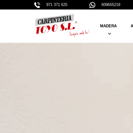
971 371 625
609655219
MADERA
A
PUERTAS
VENTANAS
PERSIANAS
BARANDILLAS Y CA
MUEBLES A MEDIDA
ARMARIOS - VESTI
ESCALERAS
PARKETS
VIGAS