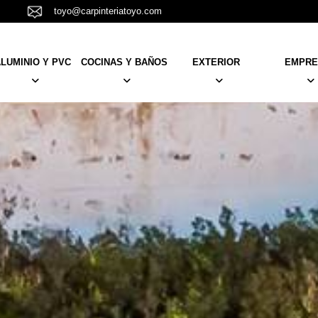
toyo@carpinteriatoyo.com
LUMINIO Y PVC
COCINAS Y BAÑOS
EXTERIOR
EMPRE
PUERTAS
MUEBLES
TARIMAS
NOSOTR
VENTANAS Y BALCONERAS
KRION
TOLDOS
EQUIPO
PERSIANAS
MAMPARAS
PÉRGOLAS
RESTAUR
NCELAS
BARANDILLAS Y CANCELAS
PLATOS DUCHA
AISLAMIENTO
REFORM
 Y
CORTINAS, ESTORES Y
REVESTIMIENTOS
TRABAJO
DORES
MOSQUITERAS
ACTUALI