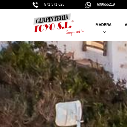
971 371 625
609655219
MADERA
A
PUERTAS
VENTANAS
PERSIANAS
BARANDILLAS Y CA
MUEBLES A MEDIDA
ARMARIOS - VESTI
ESCALERAS
PARKETS
VIGAS