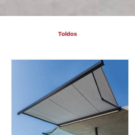
INICIO
>
EMPRESA
>
TRABAJOS
> TOLDOS
Toldos